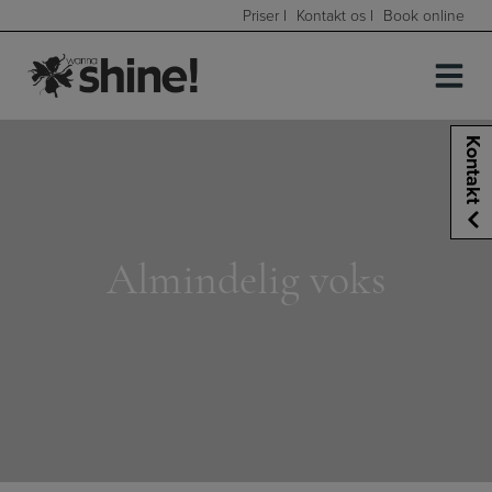
Hop
Priser
|
Kontakt os
|
Book online
til
indholdet
Kontakt
Almindelig voks