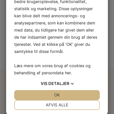
✨ Velkommen til Wanna Shine ✨
bedre brugeroplevelse, funktionalitet,
...
statistik og marketing. Disse oplysninger
Vi glæder os
kan blive delt med annoncerings- og
1
0
analysepartnere, som kan kombinere dem
med data, du tidligere har givet dem eller
de har indsamlet gennem din brug af deres
tjenester. Ved at klikke på 'OK' giver du
samtykke til disse formål.
Læs mere om vores brug af cookies og
behandling af persondata
her
.
VIS
DETALJER
JA
NEJ
OK
JA
NEJ
Kontaktinformation
NØDVENDIGE
PRÆFERENCER
AFVIS ALLE
Wanna Shine! Rødovre
Kirstine Pedersens vej 11
JA
NEJ
JA
NEJ