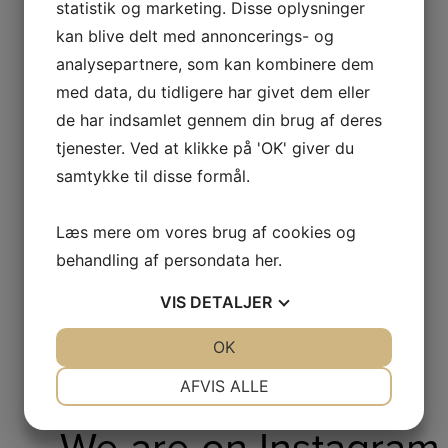
statistik og marketing. Disse oplysninger
kan blive delt med annoncerings- og
Regler
analysepartnere, som kan kombinere dem
De regler, der gælder for Wanna Shine brug af cookies, findes
med data, du tidligere har givet dem eller
nedenfor.
de har indsamlet gennem din brug af deres
Bekendtgørelse om cookies
tjenester. Ved at klikke på 'OK' giver du
Vejledning om cookies
samtykke til disse formål.
Kontakt
Læs mere om vores brug af cookies og
Du er velkommen til at kontakte os hvis du har yderligere
behandling af persondata
her
.
spørgsmål til anvendelsen af cookies på wannashine.dk.
VIS
DETALJER
JA
NEJ
OK
JA
NEJ
NØDVENDIGE
PRÆFERENCER
AFVIS ALLE
JA
NEJ
JA
NEJ
We are on Instagram
MARKETING
STATISTIK