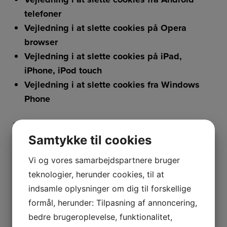
telefoner
Vejledning i at slette cookies på Opera
browser
Vejledning i at slette cookies på iPad,
iPhone, iPod touch
Vejledning i at slette cookies fra Windows
Phone
Hvad sker der hvis du ikke
Samtykke til cookies
accepterer eller sletter
Vi og vores samarbejdspartnere bruger
cookies
teknologier, herunder cookies, til at
indsamle oplysninger om dig til forskellige
Hvis du vælger at blokere for alle cookies eller sletter
eksisterende cookies på din computer, kan du stadig læse tekst
formål, herunder: Tilpasning af annoncering,
på wannashine.dk. Dog kan der være funktioner og services du
ikke kan bruge, fordi de forudsætter, at webstedet kan huske de
bedre brugeroplevelse, funktionalitet,
valg du foretager.