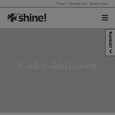
Hop
Priser
|
Kontakt os
|
Book online
til
indholdet
Kontakt
Cookie-deklaration